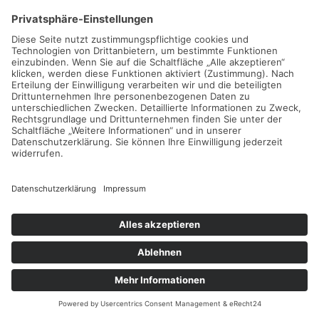
vulputate eleifend tellus. Aenean leo ligula, porttitor eu,
consequat vitae, eleifend ac, enim. Aliquam lorem ante,
dapibus in, viverra quis, feugiat a, tellus. Phasellus viverra nulla
ut metus varius laoreet. Quisque rutrum. Aenean imperdiet.
Der Eintrag "13694" existiert leider nicht.
© 2026 Rosendahl GmbH
Kontakt
Impressum
Datenschutz