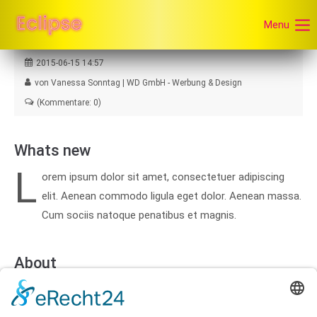
Menu
2015-06-15 14:57
von Vanessa Sonntag | WD GmbH - Werbung & Design
(Kommentare: 0)
Whats new
L
orem ipsum dolor sit amet, consectetuer adipiscing
elit. Aenean commodo ligula eget dolor. Aenean massa.
Cum sociis natoque penatibus et magnis.
About
Nullam dictum felis eu pede mollis pretium. Integer tincidunt.
Cras dapibus. Vivamus elementum semper nisi. Aenean