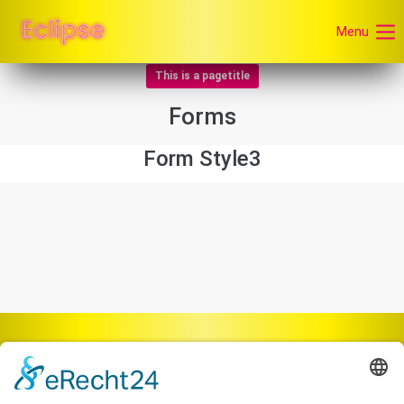
Menu
This is a pagetitle
Forms
Form Style3
Der Eintrag "13694" existiert leider nicht.