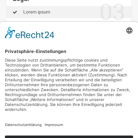
03
Lorem ipsum
Cum sociis natoque penatibus
Quisque rutrum. Aenean imperdiet
Nam eget dui. Etiam rhoncus
Read more
Der Eintrag "13694" existiert leider nicht.