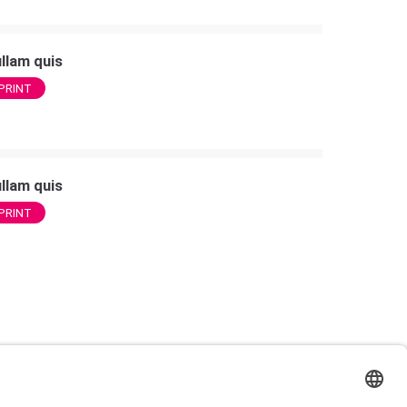
llam quis
PRINT
llam quis
PRINT