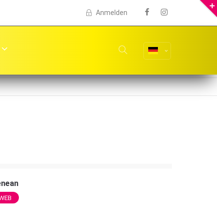
Anmelden
enean
WEB