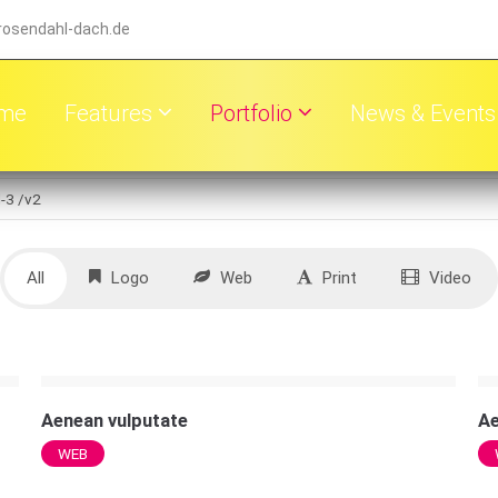
rosendahl-dach.de
me
Features
Portfolio
News & Events
l-3 /v2
All
Logo
Web
Print
Video
Aenean vulputate
A
WEB