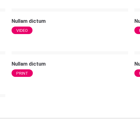
Nullam dictum
Nu
VIDEO
Nullam dictum
Nu
PRINT