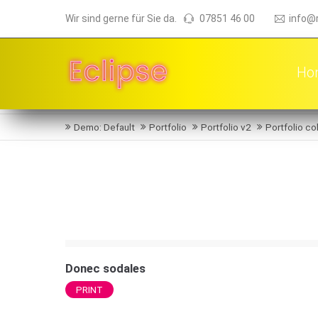
Wir sind gerne für Sie da.
07851 46 00
info@
Ho
Demo: Default
Portfolio
Portfolio v2
Portfolio co
Donec sodales
PRINT