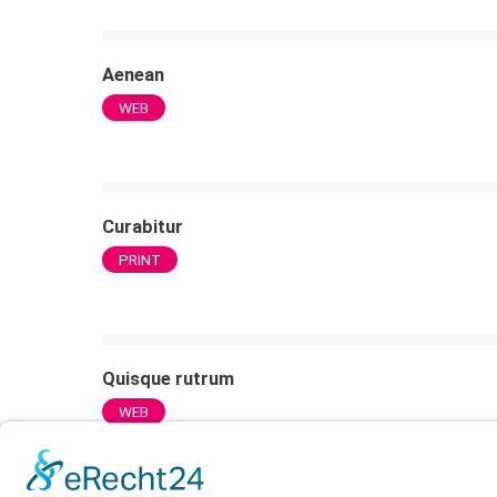
Aenean
WEB
Curabitur
PRINT
Quisque rutrum
WEB