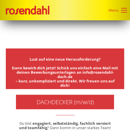
Menu
Lust auf eine neue Herausforderung?
Dann bewirb dich jetzt! Schick uns einfach eine Mail mit
deinen Bewerbungsunterlagen an
info@rosendahl-
dach.de
– kurz, unkompliziert und direkt. Wir freuen uns auf
dich!
DACHDECKER (m/w/d)
Du bist
engagiert, selbstständig, fachlich versiert
und teamfähig
? Dann komm in unser starkes Team!