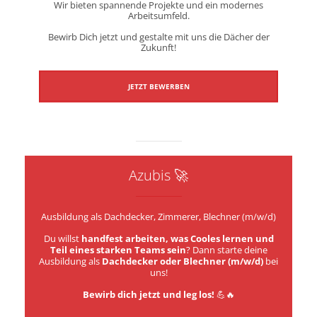
Wir bieten spannende Projekte und ein modernes
Arbeitsumfeld.
Bewirb Dich jetzt und gestalte mit uns die Dächer der
Zukunft!
JETZT BEWERBEN
Azubis 🚀
Ausbildung als Dachdecker, Zimmerer, Blechner (m/w/d)
Du willst
handfest arbeiten, was Cooles lernen und
Teil eines starken Teams sein
? Dann starte deine
Ausbildung als
Dachdecker oder Blechner (m/w/d)
bei
uns!
Bewirb dich jetzt und leg los!
💪🔥