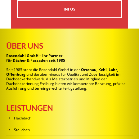
INFOS
ÜBER UNS
Rosendahl GmbH – Ihr Partner
für Dächer & Fassaden seit 1985
Seit 1985 steht die Rosendahl GmbH in der
Ortenau, Kehl, Lahr,
Offenburg
und darüber hinaus für Qualität und Zuverlässigkeit im
Dachdeckerhandwerk. Als Meisterbetrieb und Mitglied der
Dachdeckerinnung Freiburg bieten wir kompetente Beratung, präzise
Ausführung und termingerechte Fertigstellung.
LEISTUNGEN
Flachdach
Steildach